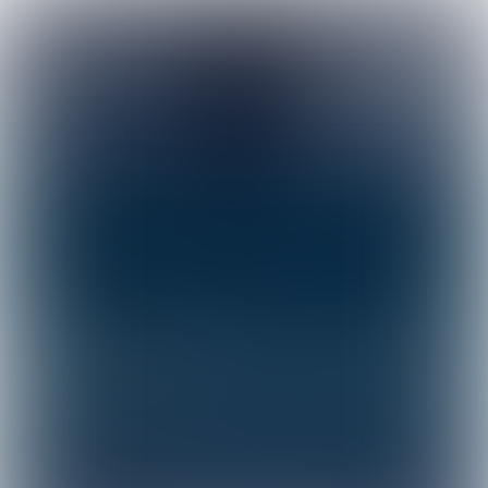
Stap 4 - Vergroot je
zichtbaarheid
Vergroot jouw zichtbaarheid met een
van de sponsor- of
promotiemogelijkheden. Bereik
duizenden zorgprofessionals en
beslissers en zorg dat jouw merk opvalt
tijdens Zorg & ict.